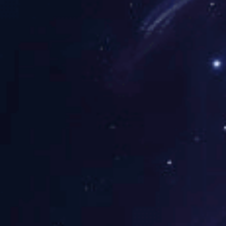
开云·体
智能化
智能安
智能停
无线W
LED
红外报
智能周
综合布
门禁考
后端储
楼宇自