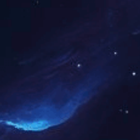
© 
开云线上官网_开云(中国)
|
九游平台
|
华体会_平台华体会(中国)一站式