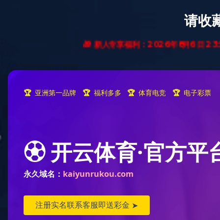
首页
关于鑫丽
开云·体育 （kaiyun）官
新闻资讯
开云·体育 （kaiyun）官方网站_kaiy