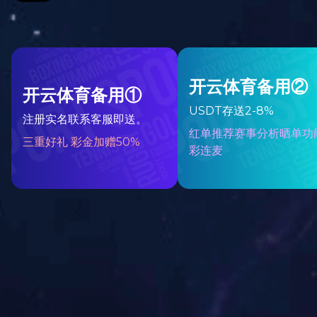
红外报警管理案例
智能周界报警案例
综合布线案例
门禁考勤一卡通案例
后端储存硬盘案例
楼宇自控BA管理案例
服务热线
13916935178
13916913078
邮箱：xinlikeji11@163.com