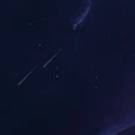
关于
开云·体育 （kaiyun）官方网站_kaiyun
sport
公司介
地址：上海市闵行区颛兴东路999号
战略合
阳明国际创业园致真楼608-611室
电话：
021-57661171
手机：
13701931188
13916913078
18205630255
E-mail：
xinlikeji11@163.com