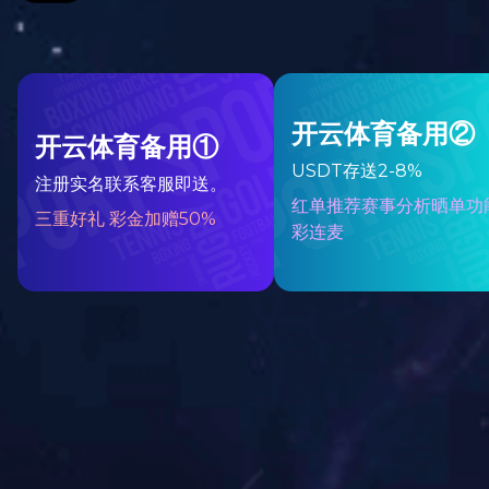
无线信号覆盖系统
拼接大屏发布系统
人脸识别管理系统
智能红外报警系统
智能周界报警系统
后端储存系统
大数据集成系统
服务热线
13916935178
13916913078