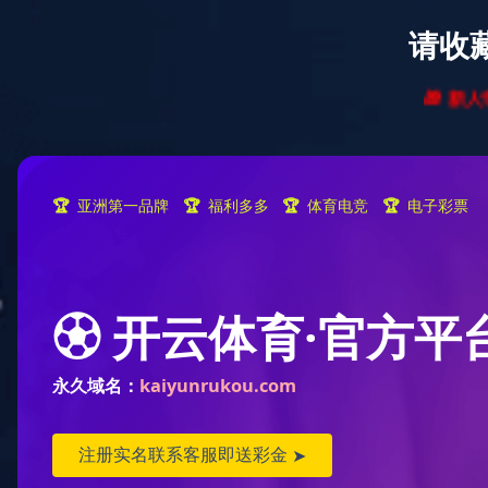
首页
关于鑫丽
开云·体育 （kaiyun）官
新闻资讯
开云·体育 （kaiyun）官方网站_kaiy