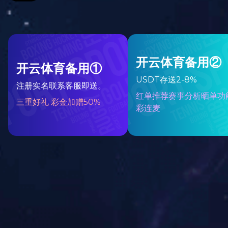
红外报警管理案例
智能周界报警案例
综合布线案例
门禁考勤一卡通案例
后端储存硬盘案例
楼宇自控BA管理案例
服务热线
13916935178
13916913078
邮箱：xinlikeji11@163.com