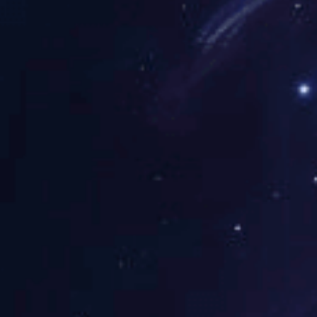
战略合
阳明国际创业园致真楼608-611室
电话：
021-57661171
手机：
13701931188
13916913078
18205630255
E-mail：
xinlikeji11@163.com
开云·体
智能化
智能安
智能停