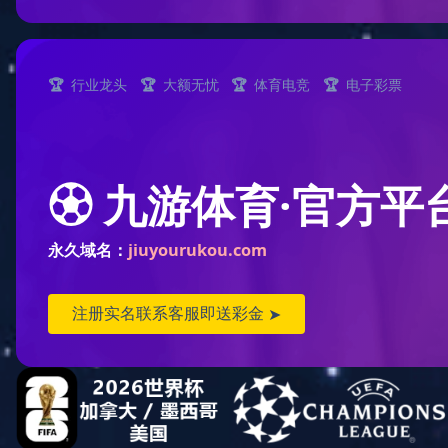
当前位置：
首页
/
开云·体育 （kaiyun）官方网站_kaiyun s
透明屏
开云·体育 （kaiyun）官方
网站_kaiyun sport
PRODUCTS
智能化售后易维保服务
智能安防监控系统
智能停车管理系统
无线信号覆盖系统
拼接大屏发布系统
LED全彩屏