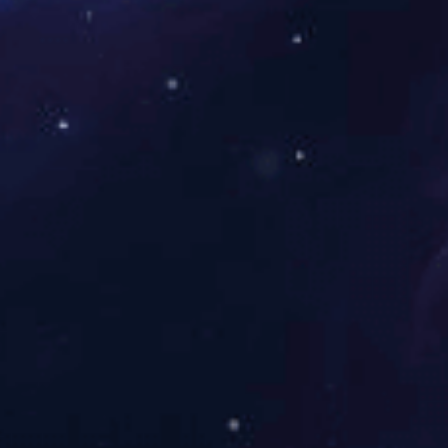
开云线上官网_开云(中国)
|
九游平台
|
华体会_平台华体会(中国)一站式