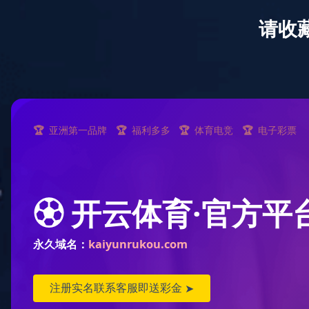
首页
关于鑫丽
开云·体育 （kaiyun）官
新闻资讯
开云·体育 （kaiyun）官方网站_kaiy