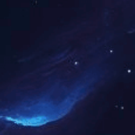
智能化
智能安
智能停
无线W
LED
红外报
智能周
综合布
门禁考
后端储
楼宇自
© 