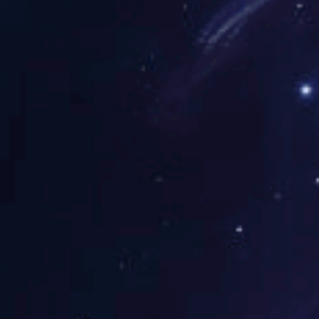
关于
开云·体育 （kaiyun）官方网站_kaiyun
sport
公司介
地址：上海市闵行区颛兴东路999号
战略合
阳明国际创业园致真楼608-611室
电话：
021-57661171
手机：
13701931188
13916913078
18205630255
E-mail：
xinlikeji11@163.com
开云·体